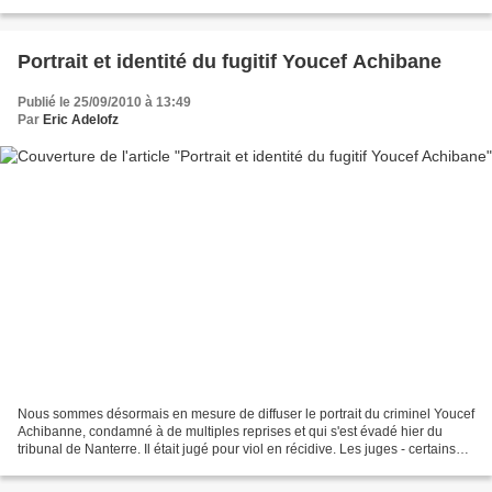
occupée) L'héroïque Sylvia Stolz,...
Portrait et identité du fugitif Youcef Achibane
Publié le 25/09/2010 à 13:49
Par
Eric Adelofz
Nous sommes désormais en mesure de diffuser le portrait du criminel Youcef
Achibanne, condamné à de multiples reprises et qui s'est évadé hier du
tribunal de Nanterre. Il était jugé pour viol en récidive. Les juges - certains
qu'ils ne feraient pas cette...