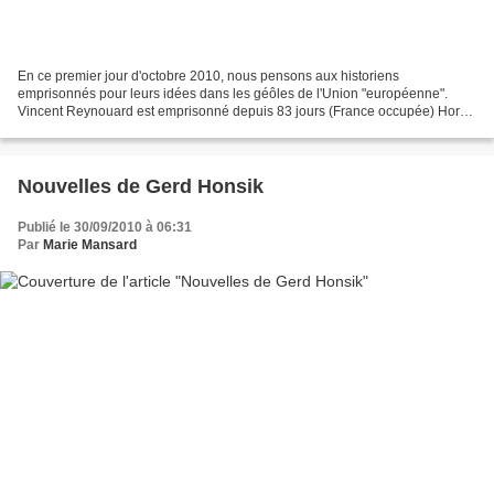
En ce premier jour d'octobre 2010, nous pensons aux historiens
emprisonnés pour leurs idées dans les géôles de l'Union "européenne".
Vincent Reynouard est emprisonné depuis 83 jours (France occupée) Horst
Mahler est incarcéré depuis 582 jours (Allemagne...
Nouvelles de Gerd Honsik
Publié le 30/09/2010 à 06:31
Par
Marie Mansard