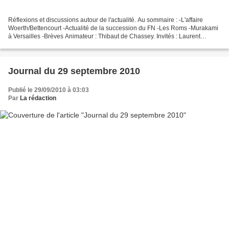
Réflexions et discussions autour de l'actualité. Au sommaire : -L'affaire
Woerth/Bettencourt -Actualité de la succession du FN -Les Roms -Murakami
à Versailles -Brèves Animateur : Thibaut de Chassey. Invités : Laurent
Blancy, François Bon, Julien Mala,...
Journal du 29 septembre 2010
Publié le 29/09/2010 à 03:03
Par
La rédaction