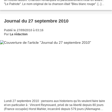
"Le Patriote". Le nom original de la chanson était "Bleu blanc rouge". [...]
Mais la France parfois ca m’déprime...
Journal du 27 septembre 2010
Publié le 27/09/2010 à 03:16
Par
La rédaction
Lundi 27 septembre 2010 : pensons aux historiens qu’ils veulent faire taire
et en particulier à : Vincent Reynouard, privé de sa liberté depuis 80 jours
(France occupée) Horst Mahler, incarcéré depuis 579 jours (Allemagne