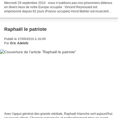
Mercredi 29 septembre 2010 : nous n’oublions pas nos prisonniers détenus
en divers lieux de notre Europe occupée : Vincent Reynouard est
emprisonné depuis 82 jours (France occupée) Horst Mahler est incarcéré
depuis 581 jours (Allemagne occupée) L'héroïque...
Raphaël le patriote
Publié le 27/09/2010 à 16:00
Par
Eric Adelofz
Avec l'appui général des grands médiats, Raphaël Haroche sort aujourd'hui
un nouvel album. Chanson remarquée et particulièrement mise en avant :