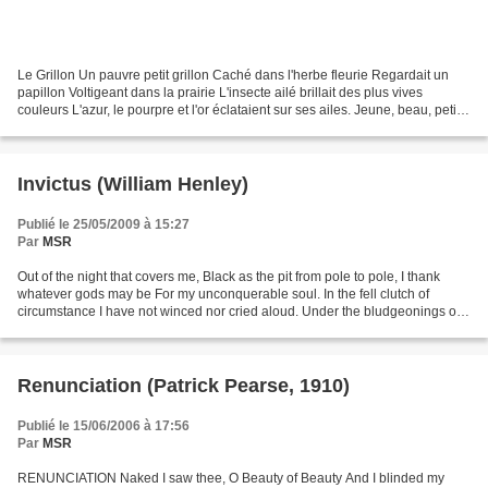
Le Grillon Un pauvre petit grillon Caché dans l'herbe fleurie Regardait un
papillon Voltigeant dans la prairie L'insecte ailé brillait des plus vives
couleurs L'azur, le pourpre et l'or éclataient sur ses ailes. Jeune, beau, petit-
maître, il court de...
Invictus (William Henley)
Publié le 25/05/2009 à 15:27
Par
MSR
Out of the night that covers me, Black as the pit from pole to pole, I thank
whatever gods may be For my unconquerable soul. In the fell clutch of
circumstance I have not winced nor cried aloud. Under the bludgeonings of
chance My head is bloody, but...
Renunciation (Patrick Pearse, 1910)
Publié le 15/06/2006 à 17:56
Par
MSR
RENUNCIATION Naked I saw thee, O Beauty of Beauty And I blinded my