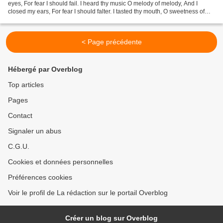
eyes, For fear I should fail. I heard thy music O melody of melody, And I
closed my ears, For fear I should falter. I tasted thy mouth, O sweetness of
sweetness, And I hardened my heart,...
< Page précédente
Hébergé par Overblog
Top articles
Pages
Contact
Signaler un abus
C.G.U.
Cookies et données personnelles
Préférences cookies
Voir le profil de La rédaction sur le portail Overblog
Créer un blog sur Overblog