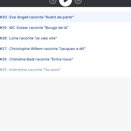
#30 : Eve Angeli raconte "Avant de partir"
#29 : MC Solaar raconte "Bouge de là"
28 : Lorie raconte "Je vais vite"
#27 : Christophe Willem raconte "Jacques a dit"
#26 : Chimène Badi raconte "Entre nous"
#25 : Indochine raconte "3e sexe"
#24 : Zaho raconte "C'est chelou"
#23 : Patrick Bruel raconte "Au café des délices"
#22 : Kyo raconte "Le chemin"
#21 : Nolwenn Leroy raconte "Cassé"
#20 : Patrick Hernandez raconte "Born to be alive"