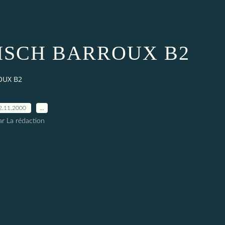
ISCH BARROUX B2
OUX B2
2.11.2000
…
ar La rédaction