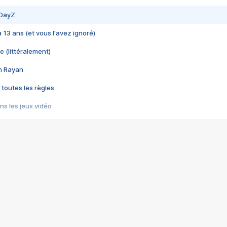
 DayZ
 a 13 ans (et vous l'avez ignoré)
e (littéralement)
im Rayan
 toutes les règles
s les jeux vidéo
us choquant de Rockstar ? - Le scandale BULLY
e plus moche de Steam
du RÊVE tourne au CAUCHEMAR
pendant 8 heures
it… à tort
umiliés par un jeu vidéo