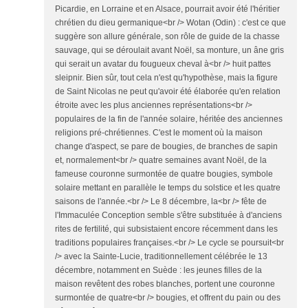
Picardie, en Lorraine et en Alsace, pourrait avoir été l'héritier
chrétien du dieu germanique<br /> Wotan (Odin) : c'est ce que
suggère son allure générale, son rôle de guide de la chasse
sauvage, qui se déroulait avant Noël, sa monture, un âne gris
qui serait un avatar du fougueux cheval à<br /> huit pattes
sleipnir. Bien sûr, tout cela n'est qu'hypothèse, mais la figure
de Saint Nicolas ne peut qu'avoir été élaborée qu'en relation
étroite avec les plus anciennes représentations<br />
populaires de la fin de l'année solaire, héritée des anciennes
religions pré-chrétiennes. C'est le moment où la maison
change d'aspect, se pare de bougies, de branches de sapin
et, normalement<br /> quatre semaines avant Noël, de la
fameuse couronne surmontée de quatre bougies, symbole
solaire mettant en parallèle le temps du solstice et les quatre
saisons de l'année.<br /> Le 8 décembre, la<br /> fête de
l'Immaculée Conception semble s'être substituée à d'anciens
rites de fertilité, qui subsistaient encore récemment dans les
traditions populaires françaises.<br /> Le cycle se poursuit<br
/> avec la Sainte-Lucie, traditionnellement célébrée le 13
décembre, notamment en Suède : les jeunes filles de la
maison revêtent des robes blanches, portent une couronne
surmontée de quatre<br /> bougies, et offrent du pain ou des