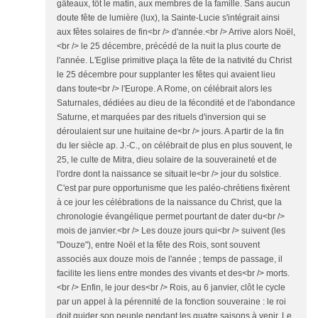
gâteaux, tôt le matin, aux membres de la famille. Sans aucun
doute fête de lumière (lux), la Sainte-Lucie s'intégrait ainsi
aux fêtes solaires de fin<br /> d'année.<br /> Arrive alors Noël,
<br /> le 25 décembre, précédé de la nuit la plus courte de
l'année. L'Eglise primitive plaça la fête de la nativité du Christ
le 25 décembre pour supplanter les fêtes qui avaient lieu
dans toute<br /> l'Europe. A Rome, on célébrait alors les
Saturnales, dédiées au dieu de la fécondité et de l'abondance
Saturne, et marquées par des rituels d'inversion qui se
déroulaient sur une huitaine de<br /> jours. A partir de la fin
du Ier siècle ap. J.-C., on célébrait de plus en plus souvent, le
25, le culte de Mitra, dieu solaire de la souveraineté et de
l'ordre dont la naissance se situait le<br /> jour du solstice.
C'est par pure opportunisme que les paléo-chrétiens fixèrent
à ce jour les célébrations de la naissance du Christ, que la
chronologie évangélique permet pourtant de dater du<br />
mois de janvier.<br /> Les douze jours qui<br /> suivent (les
"Douze"), entre Noël et la fête des Rois, sont souvent
associés aux douze mois de l'année ; temps de passage, il
facilite les liens entre mondes des vivants et des<br /> morts.
<br /> Enfin, le jour des<br /> Rois, au 6 janvier, clôt le cycle
par un appel à la pérennité de la fonction souveraine : le roi
doit guider son peuple pendant les quatre saisons à venir. Le