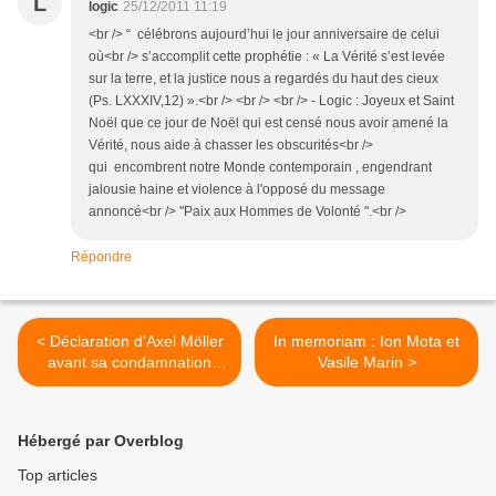
L
logic
25/12/2011 11:19
<br /> “ célébrons aujourd’hui le jour anniversaire de celui
où<br /> s’accomplit cette prophétie : « La Vérité s’est levée
sur la terre, et la justice nous a regardés du haut des cieux
(Ps. LXXXIV,12) ».<br /> <br /> <br /> - Logic : Joyeux et Saint
Noël que ce jour de Noël qui est censé nous avoir amené la
Vérité, nous aide à chasser les obscurités<br />
qui encombrent notre Monde contemporain , engendrant
jalousie haine et violence à l'opposé du message
annoncé<br /> "Paix aux Hommes de Volonté ".<br />
Répondre
< Déclaration d'Axel Möller
In memoriam : Ion Mota et
avant sa condamnation
Vasile Marin >
(octobre 2011)
Hébergé par Overblog
Top articles