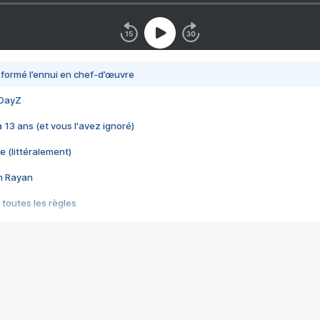
nsformé l’ennui en chef-d’œuvre
 DayZ
 a 13 ans (et vous l'avez ignoré)
e (littéralement)
im Rayan
 toutes les règles
s les jeux vidéo
us choquant de Rockstar ? - Le scandale BULLY
e plus moche de Steam
du RÊVE tourne au CAUCHEMAR