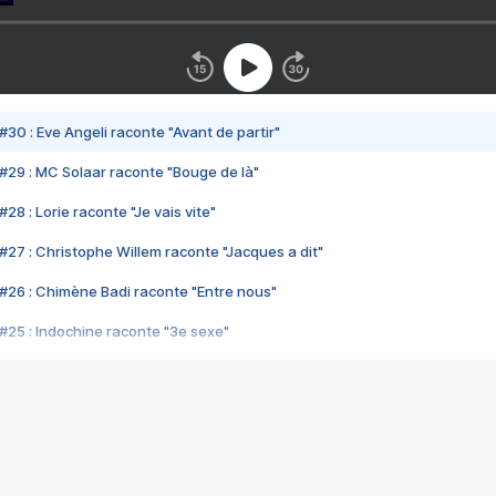
#30 : Eve Angeli raconte "Avant de partir"
#29 : MC Solaar raconte "Bouge de là"
28 : Lorie raconte "Je vais vite"
#27 : Christophe Willem raconte "Jacques a dit"
#26 : Chimène Badi raconte "Entre nous"
#25 : Indochine raconte "3e sexe"
#24 : Zaho raconte "C'est chelou"
#23 : Patrick Bruel raconte "Au café des délices"
#22 : Kyo raconte "Le chemin"
#21 : Nolwenn Leroy raconte "Cassé"