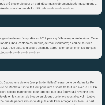
 de pub pré-électorale pour un parti désormais clèbrement judéo-maçonnique...
e dans ses heures de lucidité...<br /> <br /> <br /> <br />
 la gauche devrait l'emportée en 2012 parce qu'elle a emportée le sénat. Cette
régionales,<br /> cantonales. Depuis, de l'eau (saumatre) à coulée sous les
d'avis ? De plus, ce discours disant qu'aprés l'alternance, enfin les français
ujours.<br /> <br /> <br /> <br />
ûr. D'abord une victoire (aux présidentielles?) serait celle de Marine Le Pen
re de Montretout<br /> fait tout pour faire disparaître tout lien avec le FN. On
victoire aliotico-marinienne, pour rappeler que cela équivaut à revenir 5 ans
ste en le clamant de blogue en blogue : cette fois vous allez voir : tout va
0% que de pédérastes,<br /> de juifs et de francs-maçons est bien... à part