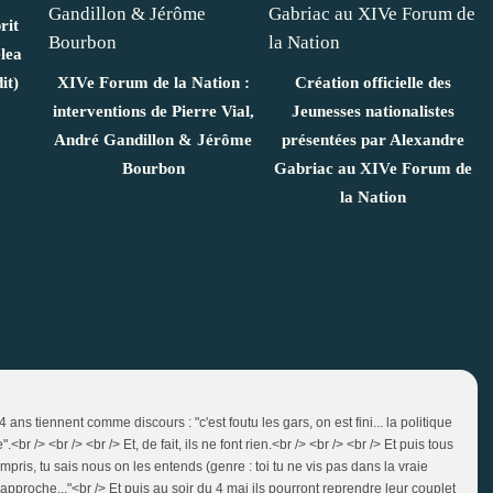
rit
lea
it)
XIVe Forum de la Nation :
Création officielle des
interventions de Pierre Vial,
Jeunesses nationalistes
André Gandillon & Jérôme
présentées par Alexandre
Bourbon
Gabriac au XIVe Forum de
la Nation
 ans tiennent comme discours : "c'est foutu les gars, on est fini... la politique
.<br /> <br /> <br /> Et, de fait, ils ne font rien.<br /> <br /> <br /> Et puis tous
mpris, tu sais nous on les entends (genre : toi tu ne vis pas dans la vraie
on approche..."<br /> Et puis au soir du 4 mai ils pourront reprendre leur couplet