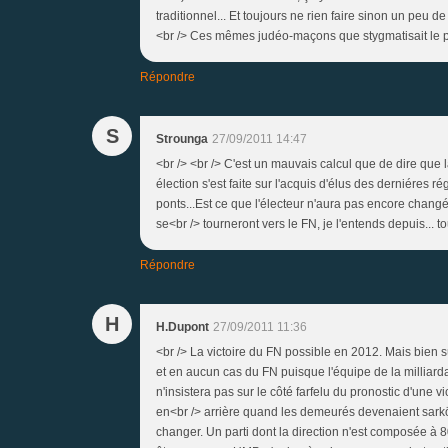
traditionnel... Et toujours ne rien faire sinon un peu
<br /> Ces mêmes judéo-maçons que stygmatisait le pèr
Répondre
S
Strounga
27/09/2011 14:47
<br /> <br /> C'est un mauvais calcul que de dire que
élection s'est faite sur l'acquis d'élus des derniéres 
ponts...Est ce que l'électeur n'aura pas encore changé 
se<br /> tourneront vers le FN, je l'entends depuis... to
Répondre
H
H.Dupont
27/09/2011 11:36
<br /> La victoire du FN possible en 2012. Mais bien s
et en aucun cas du FN puisque l'équipe de la milliardai
n'insistera pas sur le côté farfelu du pronostic d'une 
en<br /> arrière quand les demeurés devenaient sarközy
changer. Un parti dont la direction n'est composée à 8