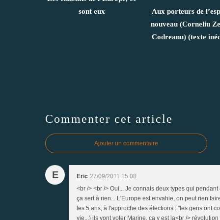
sont eux
Aux porteurs de l’esp
nouveau (Corneliu Ze
Codreanu) (texte inéd
Commenter cet article
Ajouter un commentaire
E
Eric
27/09/2011 15:08
<br /> <br /> Oui... Je connais deux types qui pendant 4
ça sert à rien... L'Europe est envahie, on peut rien faire"
les 5 ans, à l'approche des élections : "les gens ont co
vie...) ils vont voter Marine, ça y est la<br /> révoluti