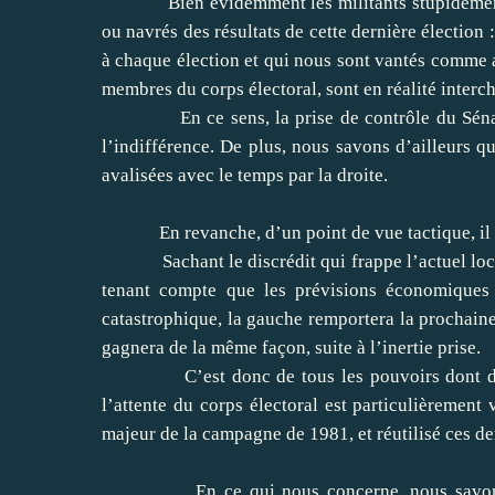
Bien évidemment les militants stupidement de 
ou navrés des résultats de cette dernière élection
à chaque élection et qui nous sont vantés comme a
membres du corps électoral, sont en réalité interc
En ce sens, la prise de contrôle du Sénat pa
l’indifférence. De plus, nous savons d’ailleurs q
avalisées avec le temps par la droite.
En revanche, d’un point de vue tactique, il e
Sachant le discrédit qui frappe l’actuel locatai
tenant compte que les prévisions économiques 
catastrophique, la gauche remportera la prochaine 
gagnera de la même façon, suite à l’inertie prise.
C’est donc de tous les pouvoirs dont dispose
l’attente du corps électoral est particulièrement
majeur de la campagne de 1981, et réutilisé ces de
En ce qui nous concerne, nous savons per