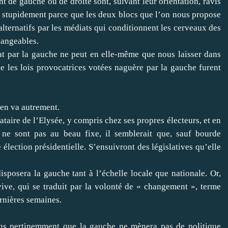
gauche ou de droite sont, suivant leur orientation, ravis
 : stupidement parce que les deux blocs que l’on nous propose
lternatifs par les médiats qui conditionnent les cerveaux des
hangeables.
r la gauche ne peut en elle-même que nous laisser dans
ue les lois provocatrices votées naguère par la gauche furent
n va autrement.
re de l’Elysée, y compris chez ses propres électeurs, et en
ne sont pas au beau fixe, il semblerait que, sauf bourde
élection présidentielle. S’ensuivront des législatives qu’elle
ra la gauche tant à l’échelle locale que nationale. Or,
 vive, qui se traduit par la volonté de « changement », terme
rnières semaines.
tinemment que la gauche ne mènera pas de politique