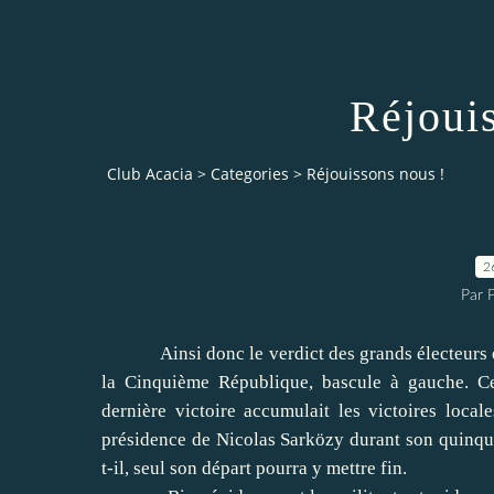
Réjoui
Club Acacia
>
Categories
>
Réjouissons nous !
2
Par 
Ainsi donc le verdict des grands électeurs est 
la Cinquième République, bascule à gauche. Ce
dernière victoire accumulait les victoires local
présidence de Nicolas Sarközy durant son quinque
t-il, seul son départ pourra y mettre fin.