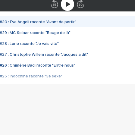
#30 : Eve Angeli raconte "Avant de partir"
#29 : MC Solaar raconte "Bouge de là"
28 : Lorie raconte "Je vais vite"
#27 : Christophe Willem raconte "Jacques a dit"
#26 : Chimène Badi raconte "Entre nous"
#25 : Indochine raconte "3e sexe"
#24 : Zaho raconte "C'est chelou"
#23 : Patrick Bruel raconte "Au café des délices"
#22 : Kyo raconte "Le chemin"
#21 : Nolwenn Leroy raconte "Cassé"
#20 : Patrick Hernandez raconte "Born to be alive"