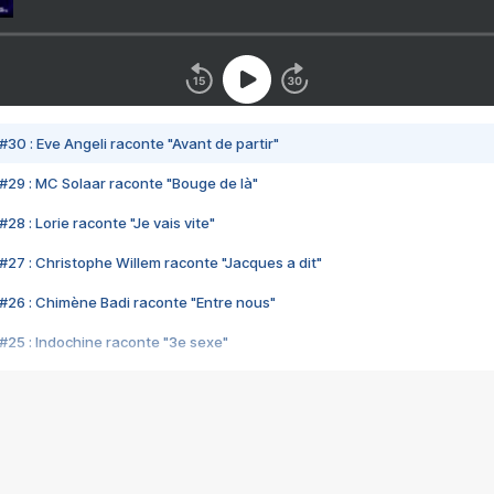
#30 : Eve Angeli raconte "Avant de partir"
#29 : MC Solaar raconte "Bouge de là"
28 : Lorie raconte "Je vais vite"
#27 : Christophe Willem raconte "Jacques a dit"
#26 : Chimène Badi raconte "Entre nous"
#25 : Indochine raconte "3e sexe"
#24 : Zaho raconte "C'est chelou"
#23 : Patrick Bruel raconte "Au café des délices"
#22 : Kyo raconte "Le chemin"