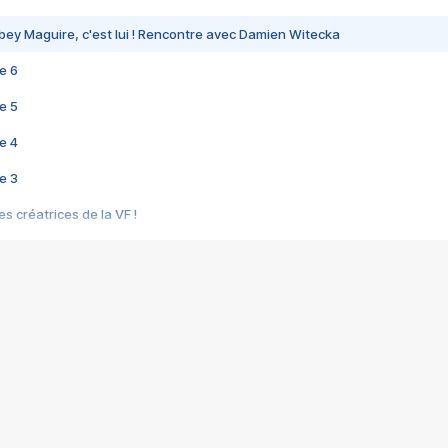
bey Maguire, c'est lui ! Rencontre avec Damien Witecka
e 6
e 5
e 4
e 3
s créatrices de la VF !
e 2
e 1
e Mektoub My Love arrive enfin ! Rencontre avec Shaïn Boumedine et Sal
i : après Toni en famille
elle réalise le bouleversant Dites lui que je l'aime
ais ! Rencontre autour de Vie privée de Rebecca Zlotowski