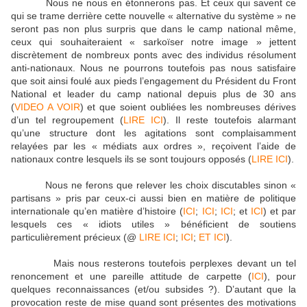
Nous ne nous en étonnerons pas. Et ceux qui savent ce
qui se trame derrière cette nouvelle « alternative du système » ne
seront pas non plus surpris que dans le camp national même,
ceux qui souhaiteraient « sarkoïser notre image » jettent
discrètement de nombreux ponts avec des individus résolument
anti-nationaux. Nous ne pourrons toutefois pas nous satisfaire
que soit ainsi foulé aux pieds l’engagement du Président du Front
National et leader du camp national depuis plus de 30 ans
(
VIDEO A VOIR
) et que soient oubliées les nombreuses dérives
d’un tel regroupement (
LIRE ICI
). Il reste toutefois alarmant
qu’une structure dont les agitations sont complaisamment
relayées par les « médiats aux ordres », reçoivent l’aide de
nationaux contre lesquels ils se sont toujours opposés (
LIRE ICI
).
Nous ne ferons que relever les choix discutables sinon «
partisans » pris par ceux-ci aussi bien en matière de politique
internationale qu’en matière d’histoire (
ICI
;
ICI
;
ICI
; et
ICI
) et par
lesquels ces « idiots utiles » bénéficient de soutiens
particulièrement précieux (@
LIRE ICI
;
ICI
;
ET ICI
).
Mais nous resterons toutefois perplexes devant un tel
renoncement et une pareille attitude de carpette (
ICI
), pour
quelques reconnaissances (et/ou subsides ?). D’autant que la
provocation reste de mise quand sont présentes des motivations