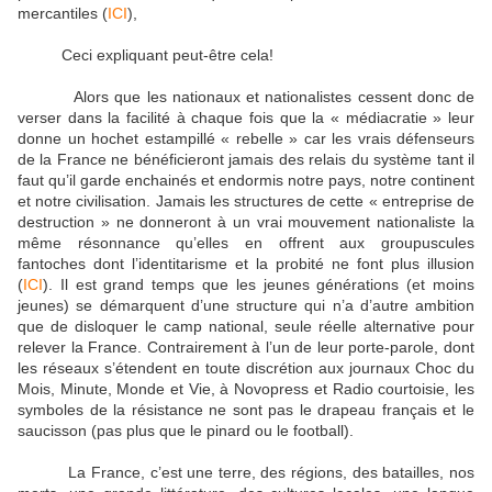
mercantiles (
ICI
),
Ceci expliquant peut-être cela!
Alors que les nationaux et nationalistes cessent donc de
verser dans la facilité à chaque fois que la « médiacratie » leur
donne un hochet estampillé « rebelle » car les vrais défenseurs
de la France ne bénéficieront jamais des relais du système tant il
faut qu’il garde enchainés et endormis notre pays, notre continent
et notre civilisation. Jamais les structures de cette « entreprise de
destruction » ne donneront à un vrai mouvement nationaliste la
même résonnance qu’elles en offrent aux groupuscules
fantoches dont l’identitarisme et la probité ne font plus illusion
(
ICI
). Il est grand temps que les jeunes générations (et moins
jeunes) se démarquent d’une structure qui n’a d’autre ambition
que de disloquer le camp national, seule réelle alternative pour
relever la France. Contrairement à l’un de leur porte-parole, dont
les réseaux s’étendent en toute discrétion aux journaux Choc du
Mois, Minute, Monde et Vie, à Novopress et Radio courtoisie, les
symboles de la résistance ne sont pas le drapeau français et le
saucisson (pas plus que le pinard ou le football).
La France, c’est une terre, des régions, des batailles, nos