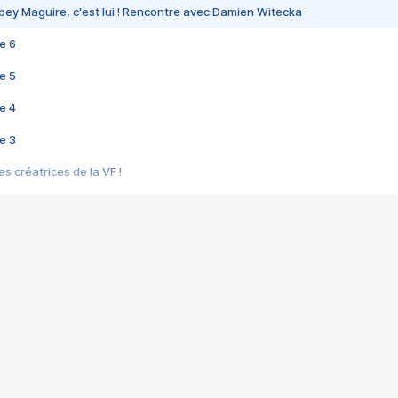
bey Maguire, c'est lui ! Rencontre avec Damien Witecka
e 6
e 5
e 4
e 3
s créatrices de la VF !
e 2
e 1
e Mektoub My Love arrive enfin ! Rencontre avec Shaïn Boumedine et Sal
i : après Toni en famille
elle réalise le bouleversant Dites lui que je l'aime
ais ! Rencontre autour de Vie privée de Rebecca Zlotowski
 de Marguerite, Grave... Rencontre avec Ella Rumpf