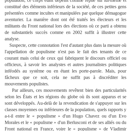
population, ce corps étant dépeint comme replié sur lui-même et
constitué des éléments inférieurs de la société, de ces petites gens
présentées comme incultes et manipulées par quelque démagogue
aventurier. La manière dont ont été traités les électeurs et les
militants du Front national lors des élections où ce parti a obtenu
de substantiels succès comme en 2002 suffit à illustrer cette
analyse.
Suspecte, cette connotation l'est d'autant plus dans la mesure où
l'appellation de populisme n'est pas le fait des tenants de ce
courant mais celui de ceux qui fabriquent le discours officiel ou
officieux, à savoir les analystes et autres journalistes politiques
inféodés au système ou en étant les porte-parole. Mais, pour
fâcheux que ce soit, cela ne suffit pas à discréditer les
mouvements populistes.
Par ailleurs, ces mouvements revêtent bien des particularités
selon les États et les régions du globe où ils sont apparus et se
sont développés. Au-delà de la revendication de s'appuyer sur les
classes moyennes ou inférieures de la population, quels rapports y
a-t-il entre le « populisme » d'un Hugo Chavez ou d'un Evo
Morales et le « populisme » d'un Berlusconi et de ses alliés ou du
Front national en France, voire le « populisme » de Vladimir