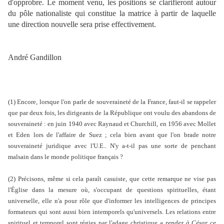
d'opprobre. Le moment venu, les positions se clarifieront autour
du pôle nationaliste qui constitue la matrice à partir de laquelle
une direction nouvelle sera prise effectivement.
André Gandillon
(1) Encore, lorsque l'on parle de souveraineté de la France, faut-il se rappeler
que par deux fois, les dirigeants de la République ont voulu des abandons de
souveraineté : en juin 1940 avec Raynaud et Churchill, en 1956 avec Mollet
et Eden lors de l'affaire de Suez ; cela bien avant que l'on brade notre
souveraineté juridique avec l'U.E.. N'y a-t-il pas une sorte de penchant
malsain dans le monde politique français ?
(2) Précisons, même si cela paraît casuiste, que cette remarque ne vise pas
l'Église dans la mesure où, s'occupant de questions spirituelles, étant
universelle, elle n'a pour rôle que d'informer les intelligences de principes
formateurs qui sont aussi bien intemporels qu'universels. Les relations entre
spirituel et temporel sont régies par l'adage christique «
rendez à César ce