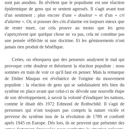
sont pas anodins. Ils révèlent que le populisme est une réaction
épidermique de gens qui se sentent agressés. Il s'agit avant tout
d'un sentiment ; plus encore d'une «
douleur
» et d'un «
cri
d'alarme
». Or, si pousser des cris d'alarme est toujours mieux que
de rester muet, car cela prouve au moins que les gens
s'aperçoivent que quelque chose ne va pas, cela ne constitue pas
une pensée réfléchie ni une doctrine. Et les gémissements n'ont
jamais rien produit de bénéfique.
Certes, on rétorquera que des penseurs analysent le mal qui
provoque cette douleur et théorisent la réaction populiste : nous
sommes en train de voir ce qu'il faut en penser. Mais la remarque
de Didier Maupas est révélatrice de l'origine du mouvement
populiste : la réaction de gens qui se satisfaisaient très bien du
système en place avant que celui-ci ne dévoile une nouvelle étape
de son développement, à savoir la volonté d'éradiquer les nations,
comme le disait dès 1972 Edmond de Rothschild. Il s'agit de
personnes qui n'ont toujours pas compris la nature viciée et
perverse du système issu de la révolution de 1789 et conforté
après 1945 en Europe. Dès lors, ils ne peuvent que présenter des