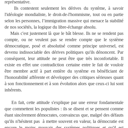
représentative.
Ils contestent seulement les dérives du système, à savoir
l'idéologie mondialiste, le droit-de-l'hommisme, tout ou en partie
selon les personnes, l’immigration massive qui menace la stabilité
de nos sociétés, la logique du libre-échange absolu.
Mais c'est justement là que le bât blesse. Ils ne se rendent pas
compte, ou ne veulent pas se rendre compte que le système
démocratique, posé et absolutisé comme principe universel, est
devenu indissociable des dérives politiques qu'ils dénoncent. Par
conséquent, leur attitude ne peut être que très inconfortable. Il
existe en effet une contradiction certaine entre le fait de vouloir
être membre actif à part entière du système en bénéficiant de
l'honorabilité afférente et développer des critiques sérieuses quant
à son fonctionnement et à son évolution alors que ceux-ci lui sont
inhérents.
En fait, cette attitude s'explique par une erreur fondamentale
que commettent les populistes : ils se disent et se pensent comme
étant sincèrement démocrates, convaincus que, malgré des défauts
qu'ils n'hésitent pas à mettre souvent en valeur, la démocratie est
encore le moins mauvais des systèmes politiques et qu'il est