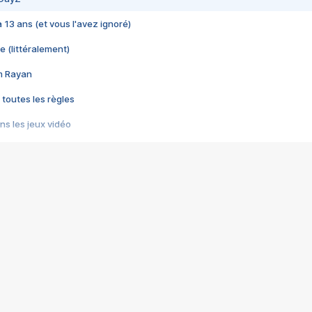
 a 13 ans (et vous l'avez ignoré)
e (littéralement)
im Rayan
 toutes les règles
s les jeux vidéo
us choquant de Rockstar ? - Le scandale BULLY
e plus moche de Steam
du RÊVE tourne au CAUCHEMAR
pendant 8 heures
it… à tort
umiliés par un jeu vidéo
ire - Final Fantasy 8