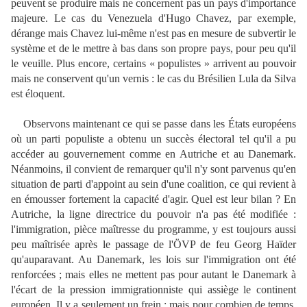
peuvent se produire mais ne concernent pas un pays d'importance
majeure. Le cas du Venezuela d'Hugo Chavez, par exemple,
dérange mais Chavez lui-même n'est pas en mesure de subvertir le
système et de le mettre à bas dans son propre pays, pour peu qu'il
le veuille. Plus encore, certains « populistes » arrivent au pouvoir
mais ne conservent qu'un vernis : le cas du Brésilien Lula da Silva
est éloquent.
Observons maintenant ce qui se passe dans les États européens
où un parti populiste a obtenu un succès électoral tel qu'il a pu
accéder au gouvernement comme en Autriche et au Danemark.
Néanmoins, il convient de remarquer qu'il n'y sont parvenus qu'en
situation de parti d'appoint au sein d'une coalition, ce qui revient à
en émousser fortement la capacité d'agir. Quel est leur bilan ? En
Autriche, la ligne directrice du pouvoir n'a pas été modifiée :
l'immigration, pièce maîtresse du programme, y est toujours aussi
peu maîtrisée après le passage de l'ÖVP de feu Georg Haïder
qu'auparavant. Au Danemark, les lois sur l'immigration ont été
renforcées ; mais elles ne mettent pas pour autant le Danemark à
l'écart de la pression immigrationniste qui assiège le continent
européen. Il y a seulement un frein ; mais pour combien de temps,