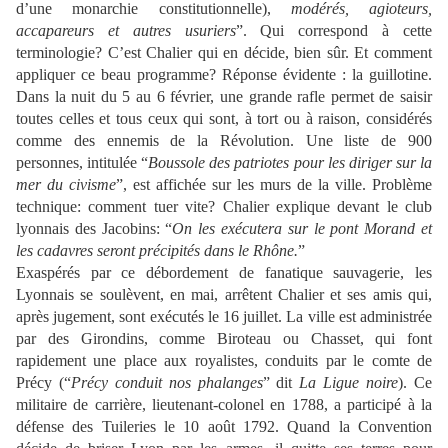
d’une monarchie constitutionnelle),
modérés, agioteurs,
accapareurs et autres usuriers
”. Qui correspond à cette
terminologie? C’est Chalier qui en décide, bien sûr. Et comment
appliquer ce beau programme? Réponse évidente : la guillotine.
Dans la nuit du 5 au 6 février, une grande rafle permet de saisir
toutes celles et tous ceux qui sont, à tort ou à raison, considérés
comme des ennemis de la Révolution. Une liste de 900
personnes, intitulée “
Boussole des patriotes pour les diriger sur la
mer du civisme
”, est affichée sur les murs de la ville. Problème
technique: comment tuer vite? Chalier explique devant le club
lyonnais des Jacobins: “
On les exécutera sur le pont Morand et
les cadavres seront précipités dans le Rhône.
”
Exaspérés par ce débordement de fanatique sauvagerie, les
Lyonnais se soulèvent, en mai, arrêtent Chalier et ses amis qui,
après jugement, sont exécutés le 16 juillet. La ville est administrée
par des Girondins, comme Biroteau ou Chasset, qui font
rapidement une place aux royalistes, conduits par le comte de
Précy (“
Précy conduit nos phalanges
” dit
La Ligue noire
). Ce
militaire de carrière, lieutenant-colonel en 1788, a participé à la
défense des Tuileries le 10 août 1792. Quand la Convention