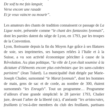
De soif tu me fais languir,
Verse encore une rasade
Et je veux vaincre ou mourir”.
Les amateurs des chants de tradition connaissent ce passage de
La
Ligue noire
, présentée comme “
le chant des fantassins lyonnais
”,
dont les paroles datent du siège de Lyon, en 1793, par les troupes
de la Convention.
Lyon, florissante depuis la fin du Moyen Age grâce à ses filatures
de soie, ses imprimeries, ses banques reliées à l’Italie et à la
Suisse, a vu son activité économique péricliter à cause de la
Révolution. Au plan politique, “
la ville de Lyon était soumise à la
dictature d’éléments encore plus extrémistes que les sans-culottes
parisiens
” (Jean Tulard). La municipalité était dirigée par Marie-
Joseph Chalier, surnommé “
le Marat lyonnais
”, dont les hommes
de main, gens de sac et de corde, au nombre de 300, étaient
surnommés “
les Enragés
”. Tout un programme… Programme
d’ailleurs d’une grande simplicité: le 28 janvier 1793, Chalier
jure, devant l’arbre de la liberté (sic), d’anéantir “
les aristocrates,
feuillants
(c’est-à-dire membres du club des feuillants, partisans