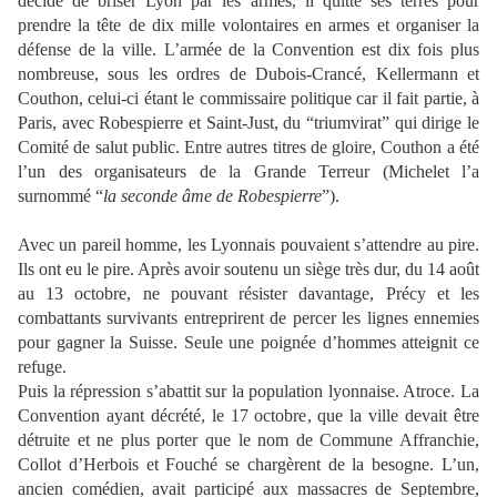
décide de briser Lyon par les armes, il quitte ses terres pour
prendre la tête de dix mille volontaires en armes et organiser la
défense de la ville. L’armée de la Convention est dix fois plus
nombreuse, sous les ordres de Dubois-Crancé, Kellermann et
Couthon, celui-ci étant le commissaire politique car il fait partie, à
Paris, avec Robespierre et Saint-Just, du “triumvirat” qui dirige le
Comité de salut public. Entre autres titres de gloire, Couthon a été
l’un des organisateurs de la Grande Terreur (Michelet l’a
surnommé “
la seconde âme de Robespierre
”).
Avec un pareil homme, les Lyonnais pouvaient s’attendre au pire.
Ils ont eu le pire. Après avoir soutenu un siège très dur, du 14 août
au 13 octobre, ne pouvant résister davantage, Précy et les
combattants survivants entreprirent de percer les lignes ennemies
pour gagner la Suisse. Seule une poignée d’hommes atteignit ce
refuge.
Puis la répression s’abattit sur la population lyonnaise. Atroce. La
Convention ayant décrété, le 17 octobre, que la ville devait être
détruite et ne plus porter que le nom de Commune Affranchie,
Collot d’Herbois et Fouché se chargèrent de la besogne. L’un,
ancien comédien, avait participé aux massacres de Septembre,