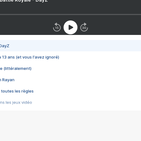
 DayZ
 a 13 ans (et vous l'avez ignoré)
e (littéralement)
im Rayan
 toutes les règles
s les jeux vidéo
us choquant de Rockstar ? - Le scandale BULLY
e plus moche de Steam
du RÊVE tourne au CAUCHEMAR