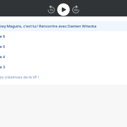
bey Maguire, c'est lui ! Rencontre avec Damien Witecka
e 6
e 5
e 4
e 3
s créatrices de la VF !
e 2
e 1
e Mektoub My Love arrive enfin ! Rencontre avec Shaïn Boumedine et Sal
i : après Toni en famille