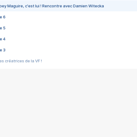
bey Maguire, c'est lui ! Rencontre avec Damien Witecka
e 6
e 5
e 4
e 3
s créatrices de la VF !
e 2
e 1
e Mektoub My Love arrive enfin ! Rencontre avec Shaïn Boumedine et Sal
i : après Toni en famille
elle réalise le bouleversant Dites lui que je l'aime
ais ! Rencontre autour de Vie privée de Rebecca Zlotowski